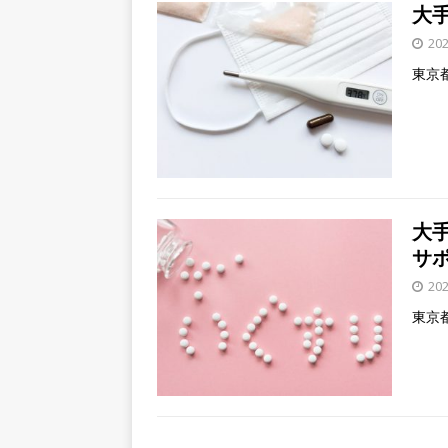
大
20
東京
大
サ
20
東京