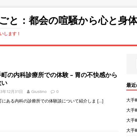
ごと：都会の喧騒から心と身
いします！
手町の内科診療所での体験 – 胃の不快感から
救い
最近
23年12月31日
Giustino
0
大手
町にある内科の診療所での体験談について紹介しま
[…]
大手
大手
大手