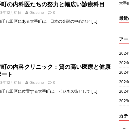
大手
手町の内科医たちの努力と幅広い診療科目
23年12月31日
Giustino
0
最近
都千代田区にある大手町は、日本の金融の中心地と
[…]
アー
202
202
手町の内科クリニック：質の高い医療と健康
202
ポート
202
23年12月31日
Giustino
0
202
都千代田区に位置する大手町は、ビジネス街として
[…]
202
カテ