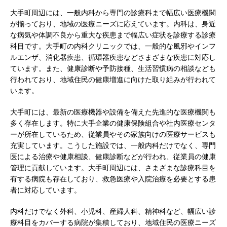
大手町周辺には、一般内科から専門の診療科まで幅広い医療機関
が揃っており、地域の医療ニーズに応えています。内科は、身近
な病気や体調不良から重大な疾患まで幅広い症状を診療する診療
科目です。大手町の内科クリニックでは、一般的な風邪やインフ
ルエンザ、消化器疾患、循環器疾患などさまざまな疾患に対応し
ています。また、健康診断や予防接種、生活習慣病の相談なども
行われており、地域住民の健康増進に向けた取り組みが行われて
います。
大手町には、最新の医療機器や設備を備えた先進的な医療機関も
多く存在します。特に大手企業の健康保険組合や社内医療センタ
ーが所在しているため、従業員やその家族向けの医療サービスも
充実しています。こうした施設では、一般内科だけでなく、専門
医による治療や健康相談、健康診断などが行われ、従業員の健康
管理に貢献しています。大手町周辺には、さまざまな診療科目を
有する病院も存在しており、救急医療や入院治療を必要とする患
者に対応しています。
内科だけでなく外科、小児科、産婦人科、精神科など、幅広い診
療科目をカバーする病院が集積しており、地域住民の医療ニーズ