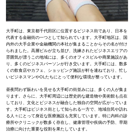
大手町は、東京都千代田区に位置するビジネス街であり、日本を
代表する金融街の一つとして知られています。
大手町地区は、国
内外の大手企業や金融機関の本社が集まることからその名が付け
られました。高層ビルが立ち並び、洗練されたビジネスエリアの
雰囲気が漂うこの地域には、多くのオフィスビルや商業施設があ
り、多くのビジネスパーソンが行き交います。大手町には、数多
くの飲食店やカフェ、ショッピング施設が軒を連ねており、忙し
いビジネスマンやOLたちにとって便利な環境が整っています。
昼夜問わず賑わいを見せる大手町の街並みには、多くの人が集ま
ります。さらに、大手町周辺には歴史的な建造物や美術館も点在
しており、文化とビジネスが融合した独自の空間が広がっていま
す。大手町はビジネス街として知られる一方で、地域住民や訪れ
る人々にとって身近な医療施設も充実しています。特に内科の診
療所やクリニックが数多く存在し、健康管理や疾病の予防、早期
治療に向けた重要な役割を果たしています。