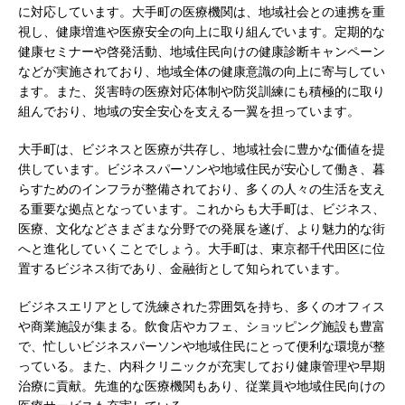
に対応しています。大手町の医療機関は、地域社会との連携を重
視し、健康増進や医療安全の向上に取り組んでいます。定期的な
健康セミナーや啓発活動、地域住民向けの健康診断キャンペーン
などが実施されており、地域全体の健康意識の向上に寄与してい
ます。また、災害時の医療対応体制や防災訓練にも積極的に取り
組んでおり、地域の安全安心を支える一翼を担っています。
大手町は、ビジネスと医療が共存し、地域社会に豊かな価値を提
供しています。ビジネスパーソンや地域住民が安心して働き、暮
らすためのインフラが整備されており、多くの人々の生活を支え
る重要な拠点となっています。これからも大手町は、ビジネス、
医療、文化などさまざまな分野での発展を遂げ、より魅力的な街
へと進化していくことでしょう。大手町は、東京都千代田区に位
置するビジネス街であり、金融街として知られています。
ビジネスエリアとして洗練された雰囲気を持ち、多くのオフィス
や商業施設が集まる。飲食店やカフェ、ショッピング施設も豊富
で、忙しいビジネスパーソンや地域住民にとって便利な環境が整
っている。また、内科クリニックが充実しており健康管理や早期
治療に貢献。先進的な医療機関もあり、従業員や地域住民向けの